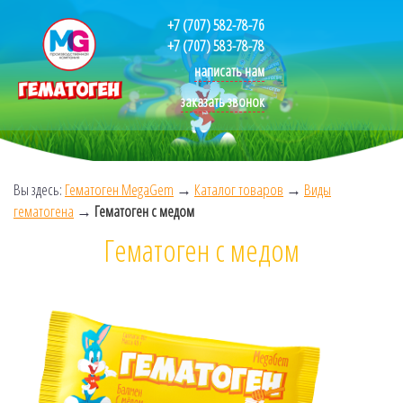
+7 (707) 582-78-76
+7 (707) 583-78-78
написать нам
заказать звонок
Вы здесь:
Гематоген MegaGem
→
Каталог товаров
→
Виды
гематогена
→
Гематоген с медом
Гематоген с медом