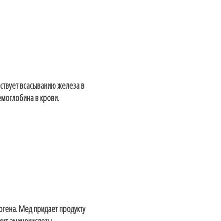
ствует всасыванию железа в
моглобина в крови.
огена. Мед придает продукту