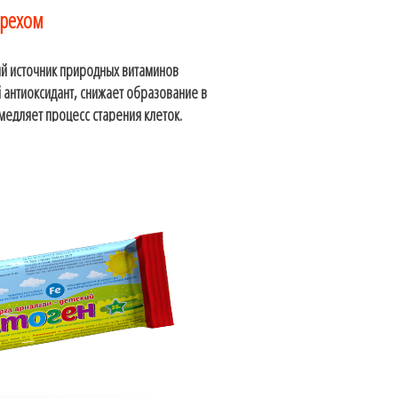
орехом
й источник природных витаминов
 антиоксидант, снижает образование в
медляет процесс старения клеток.