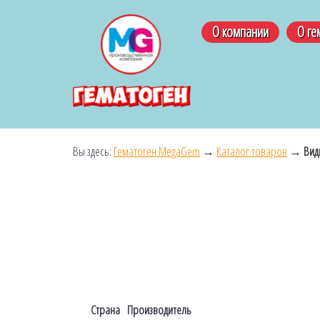
О компании
О ге
Вы здесь:
Гематоген MegaGem
→
Каталог товаров
→
Вид
Страна
Производитель