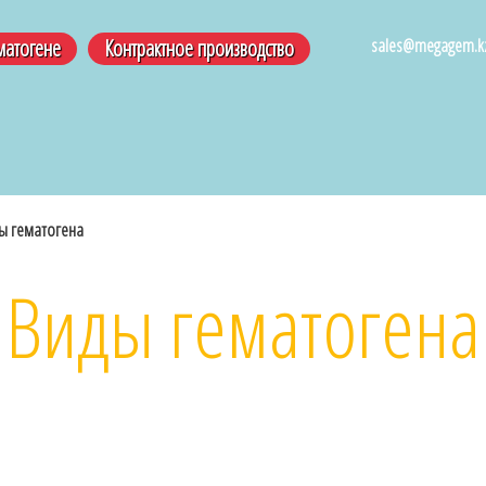
sales@megagem.k
матогене
Контрактное производство
ы гематогена
Виды гематогена