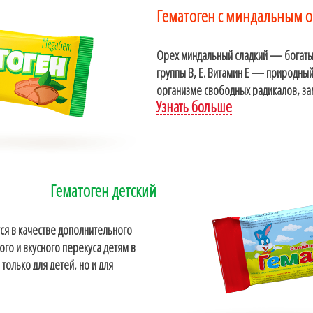
Гематоген с миндальным 
Орех миндальный сладкий — богаты
группы В, Е. Витамин Е — природный
организме свободных радикалов, за
Узнать больше
Гематоген детский
тся в качестве дополнительного
ого и вкусного перекуса детям в
только для детей, но и для
физических нагрузках, хорош для
оцедур, оказывая помощь организму.