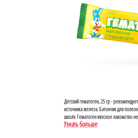
Детский гематоген, 25 гр - рекомендуе
источника железа. Батончик для полезн
школу. Гематоген вкусное лакомство не 
Узнать больше
взрослых. Полезен при эмоциальных и 
восстановления после медицинских пр