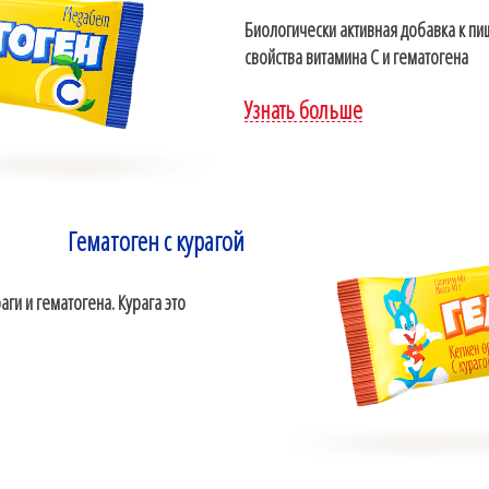
Биологически активная добавка к п
свойства витамина С и гематогена
Узнать больше
Гематоген с курагой
ги и гематогена. Курага это