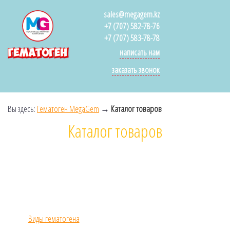
sales@megagem.kz
+7 (707) 582-78-76
+7 (707) 583-78-78
написать нам
заказать звонок
Вы здесь:
Гематоген MegaGem
→
Каталог товаров
Каталог товаров
Виды гематогена