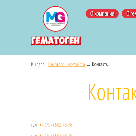
О компании
О ге
Вы здесь:
Гематоген MegaGem
→
Контакты
Конта
тел.:
+7 (707) 582-78-76
тел.:
+7 (707) 583-78-78