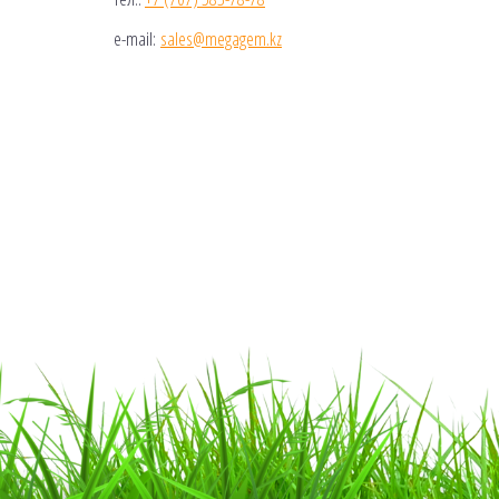
e-mail:
sales@megagem.kz