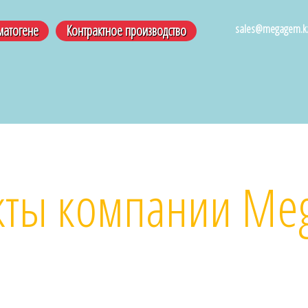
sales@megagem.k
матогене
Контрактное производство
кты компании M