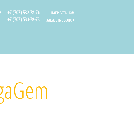
z
+7 (707) 582-78-76
написать нам
+7 (707) 583-78-78
заказать звонок
egaGem