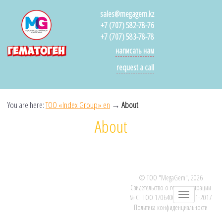
sales@megagem.kz
+7 (707) 582-78-76
+7 (707) 583-78-78
написать нам
request a call
You are here:
ТОО «Index Group» en
→
About
About
© ТОО "MegaGem", 2026
Cвидетельство о гос. регистрации
№ СТ ТОО 170640017940-01-2017
Политика конфиденциальности